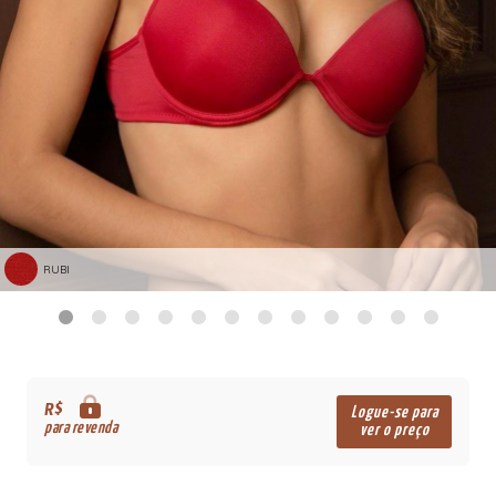
RUBI
R$
Logue-se para
para revenda
ver o preço