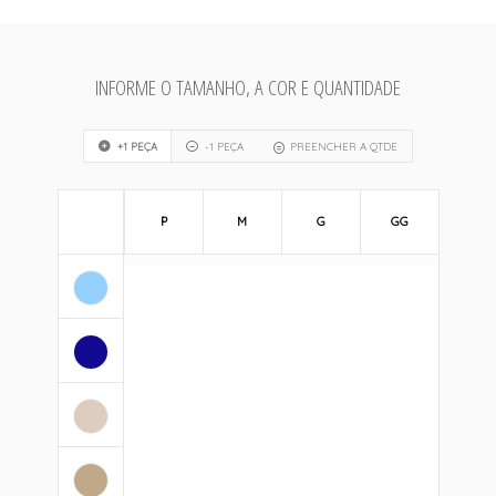
INFORME O TAMANHO, A COR E QUANTIDADE
+1 PEÇA
-1 PEÇA
PREENCHER A QTDE
P
M
G
GG