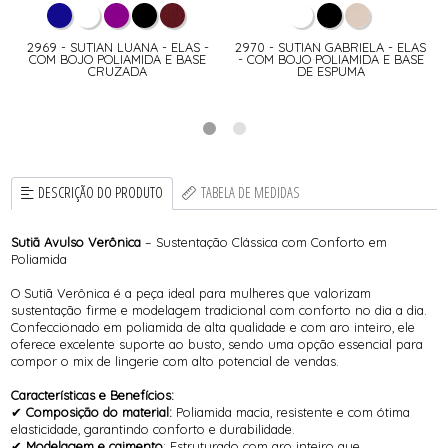
2969 - SUTIAN LUANA - ELAS -
2970 - SUTIAN GABRIELA - ELAS
COM BOJO POLIAMIDA E BASE
- COM BOJO POLIAMIDA E BASE
A
CRUZADA
DE ESPUMA
DESCRIÇÃO DO PRODUTO
TABELA DE MEDIDAS
Sutiã Avulso Verônica
– Sustentação Clássica com Conforto em
Poliamida
O Sutiã Verônica é a peça ideal para mulheres que valorizam
sustentação firme e modelagem tradicional com conforto no dia a dia.
Confeccionado em poliamida de alta qualidade e com aro inteiro, ele
oferece excelente suporte ao busto, sendo uma opção essencial para
compor o mix de lingerie com alto potencial de vendas.
Características e Benefícios:
✔
Composição do material:
Poliamida macia, resistente e com ótima
elasticidade, garantindo conforto e durabilidade.
✔
Modelagem e caimento
: Estruturado com aro inteiro que