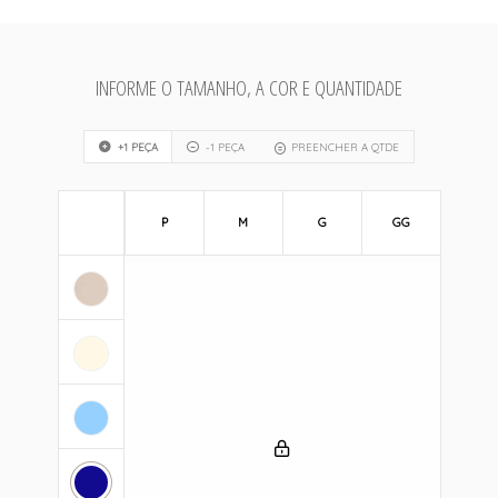
INFORME O TAMANHO, A COR E QUANTIDADE
+1 PEÇA
-1 PEÇA
PREENCHER A QTDE
P
M
G
GG