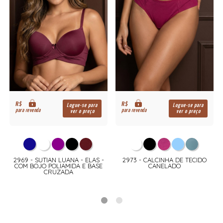
R$
R$
Logue-se para
Logue-se para
para revenda
para revenda
ver o preço
ver o preço
2969 - SUTIAN LUANA - ELAS -
2973 - CALCINHA DE TECIDO
COM BOJO POLIAMIDA E BASE
CANELADO
CRUZADA