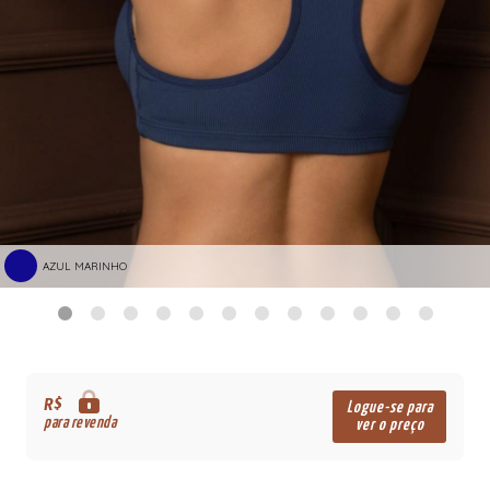
AZUL MARINHO
R$
Logue-se para
para revenda
ver o preço