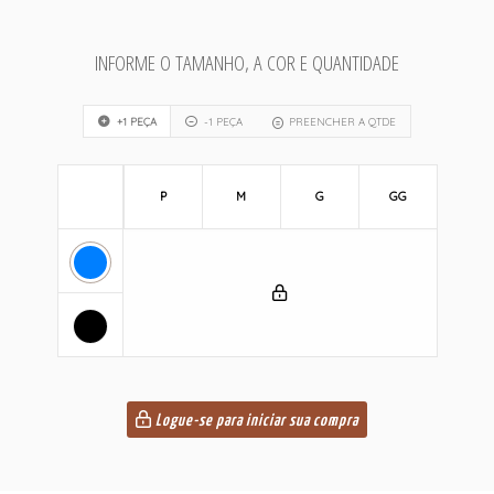
INFORME O TAMANHO, A COR E QUANTIDADE
+1 PEÇA
-1 PEÇA
PREENCHER A QTDE
P
M
G
GG
Logue-se para iniciar sua compra