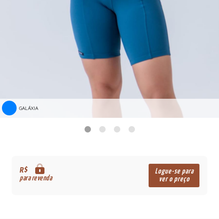
GALÁXIA
R$
Logue-se para
para revenda
ver o preço