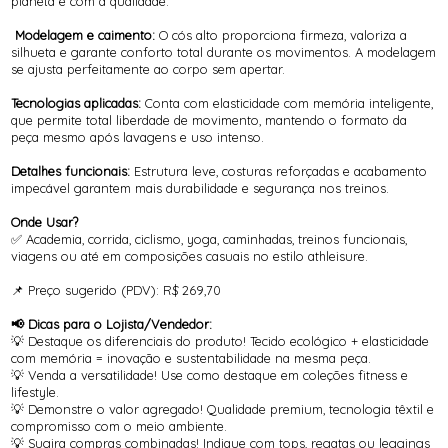
planeta e com a qualidade.
Modelagem e caimento:
O cós alto proporciona firmeza, valoriza a
silhueta e garante conforto total durante os movimentos. A modelagem
se ajusta perfeitamente ao corpo sem apertar.
Tecnologias aplicadas:
Conta com elasticidade com memória inteligente,
que permite total liberdade de movimento, mantendo o formato da
peça mesmo após lavagens e uso intenso.
Detalhes funcionais:
Estrutura leve, costuras reforçadas e acabamento
impecável garantem mais durabilidade e segurança nos treinos.
Onde Usar?
✅ Academia, corrida, ciclismo, yoga, caminhadas, treinos funcionais,
viagens ou até em composições casuais no estilo athleisure.
📌 Preço sugerido (PDV): R$ 269,70
📢 Dicas para o Lojista/Vendedor:
💡 Destaque os diferenciais do produto! Tecido ecológico + elasticidade
com memória = inovação e sustentabilidade na mesma peça.
💡 Venda a versatilidade! Use como destaque em coleções fitness e
lifestyle.
💡 Demonstre o valor agregado! Qualidade premium, tecnologia têxtil e
compromisso com o meio ambiente.
💡 Sugira compras combinadas! Indique com tops, regatas ou leggings