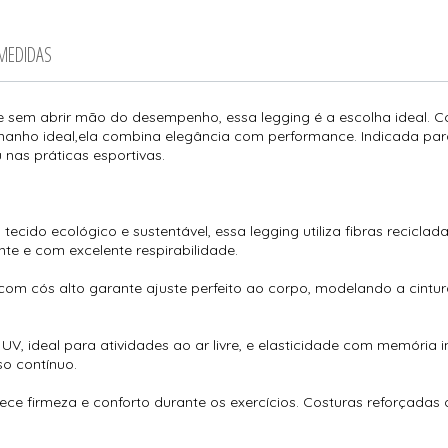
 MEDIDAS
e sem abrir mão do desempenho, essa legging é a escolha ideal. C
tamanho ideal,ela combina elegância com performance. Indicada pa
 nas práticas esportivas.
ecido ecológico e sustentável, essa legging utiliza fibras recicl
nte e com excelente respirabilidade.
om cós alto garante ajuste perfeito ao corpo, modelando a cintur
, ideal para atividades ao ar livre, e elasticidade com memória in
o contínuo.
ce firmeza e conforto durante os exercícios. Costuras reforçada