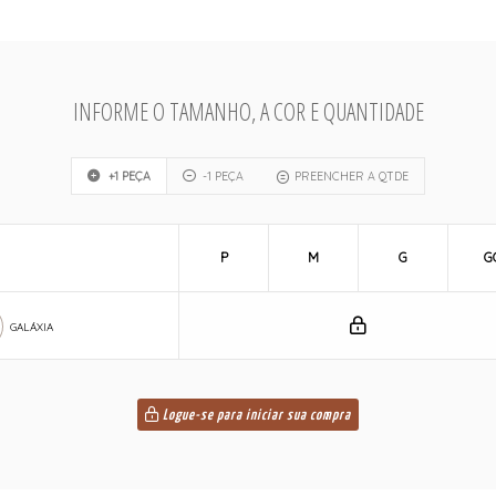
INFORME O TAMANHO, A COR E QUANTIDADE
+1 PEÇA
-1 PEÇA
PREENCHER A QTDE
P
M
G
G
GALÁXIA
Logue-se para iniciar sua compra