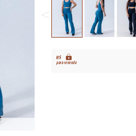
R$
para revenda