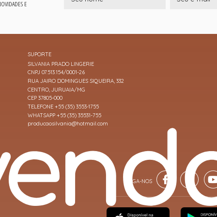
 NOVIDADES E
SUPORTE
SILVANIA PRADO LINGERIE
CNPJ 07.513.154/0001-26
RUA JAIRO DOMINGUES SIQUEIRA, 332
CENTRO, JURUAIA/MG
CEP 37805-000
TELEFONE +55 (35) 3553-1755
WHATSAPP +55 (35) 35531-755
producaosilvania@hotmail.com