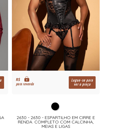
R$
a
Logue-se para
para revenda
ver o preço
GA
2630 - 2630 - ESPARTILHO EM CIRRE E
RENDA. COMPLETO COM CALCINHA,
MEIAS E LIGAS