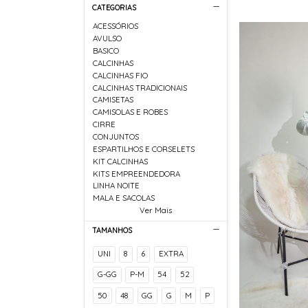
CATEGORIAS
ACESSÓRIOS
AVULSO
BASICO
CALCINHAS
CALCINHAS FIO
CALCINHAS TRADICIONAIS
CAMISETAS
CAMISOLAS E ROBES
CIRRE
CONJUNTOS
ESPARTILHOS E CORSELETS
KIT CALCINHAS
KITS EMPREENDEDORA
LINHA NOITE
MALA E SACOLAS
Ver Mais
TAMANHOS
UNI
8
6
EXTRA
G-GG
P-M
54
52
50
48
GG
G
M
P