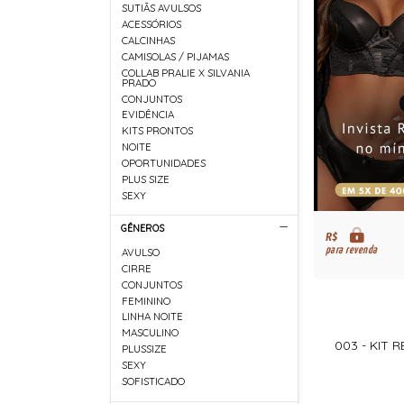
SUTIÃS AVULSOS
ACESSÓRIOS
CALCINHAS
CAMISOLAS / PIJAMAS
COLLAB PRALIE X SILVANIA
PRADO
CONJUNTOS
EVIDÊNCIA
KITS PRONTOS
NOITE
OPORTUNIDADES
PLUS SIZE
SEXY
GÊNEROS
R$
para revenda
AVULSO
CIRRE
CONJUNTOS
FEMININO
LINHA NOITE
MASCULINO
003 - KIT
PLUSSIZE
SEXY
SOFISTICADO