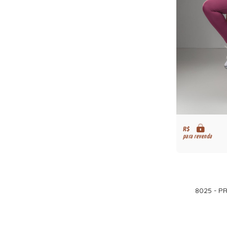
R$
para revenda
8025 - P