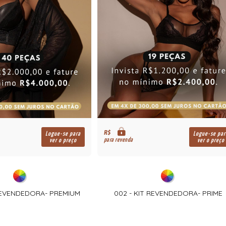
R$
Logue-se para
Logue-se par
para revenda
ver o preço
ver o preço
 REVENDEDORA- PREMIUM
002 - KIT REVENDEDORA- PRIME