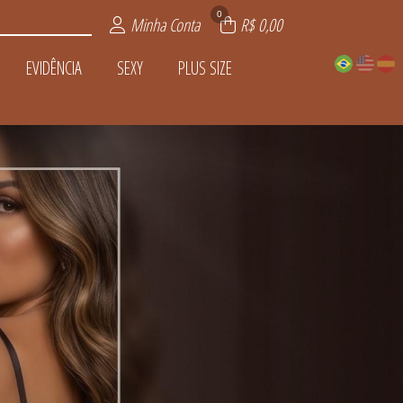
0
Minha Conta
R$ 0,00
EVIDÊNCIA
SEXY
PLUS SIZE
LVANIA
PIJAMAS
LSOS
TOS
AS
IA
ZE
DADES
NTOS