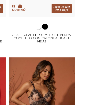
R$
a
Logue-se para
para revenda
ver o preço
-
2820 - ESPARTILHO EM TULE E RENDA-
-
COMPLETO COM CALCINHA-LIGAS E
E
MEIAS