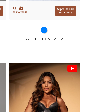
R$
a
Logue-se para
para revenda
ver o preço
DO
8022 - PRALIE CALCA FLARE