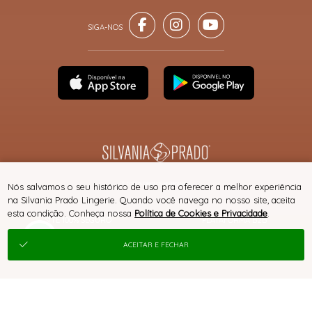
® TODOS DIREITOS RESERVADOS
Nós salvamos o seu histórico de uso pra oferecer a melhor experiência
na Silvania Prado Lingerie. Quando você navega no nosso site, aceita
esta condição. Conheça nossa
Política de Cookies e Privacidade
.
SITE 100% SEGURO
PLATAFORMA B2B
ACEITAR E FECHAR