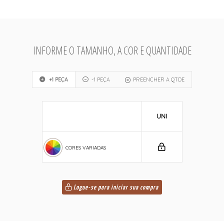
INFORME O TAMANHO, A COR E QUANTIDADE
+1 PEÇA
-1 PEÇA
PREENCHER A QTDE
UNI
CORES VARIADAS
Logue-se para iniciar sua compra