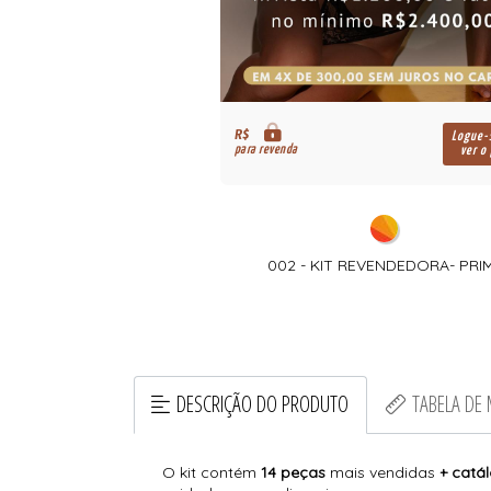
R$
Logue-
para revenda
ver o
002 - KIT REVENDEDORA- PRI
DESCRIÇÃO DO PRODUTO
TABELA DE
O kit contém
14 peças
mais vendidas
+ catá