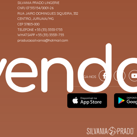
SILVANIA PRADO LINGERIE
CNPJ 07.513.154/0001-26
RUA JAIRO DOMINGUES SIQUEIRA, 332
CENTRO, JURUAIA/MG
CEP 37805-000
TELEFONE +55 (35) 3553-1755
WHATSAPP +55 (35) 35531-755
producaosilvania@hotmail.com