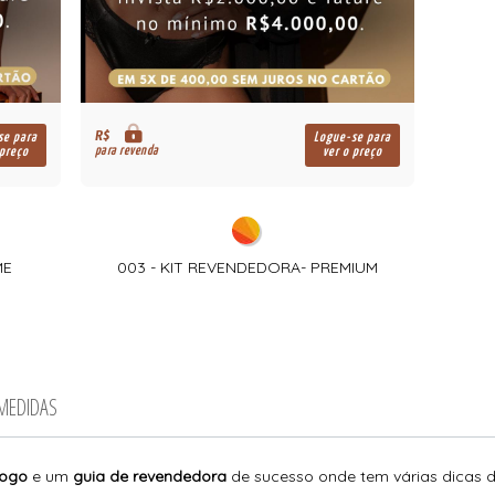
R$
se para
Logue-se para
para revenda
 preço
ver o preço
ME
003 - KIT REVENDEDORA- PREMIUM
 MEDIDAS
logo
e um
guia de revendedora
de sucesso onde tem várias dicas 