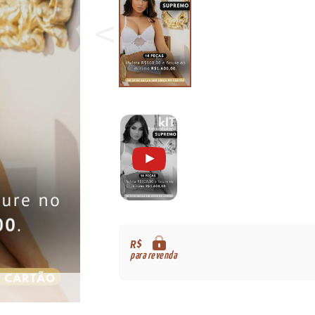
R$
para revenda