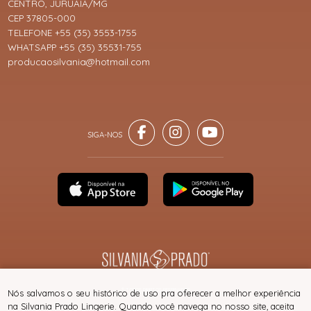
CENTRO, JURUAIA/MG
CEP 37805-000
TELEFONE +55 (35) 3553-1755
WHATSAPP +55 (35) 35531-755
producaosilvania@hotmail.com
® TODOS DIREITOS RESERVADOS
Nós salvamos o seu histórico de uso pra oferecer a melhor experiência
na Silvania Prado Lingerie. Quando você navega no nosso site, aceita