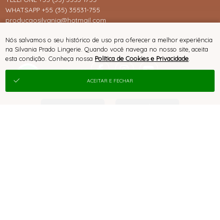
WHATSAPP +55 (35) 35531-755
producaosilvania@hotmail.com
Nós salvamos o seu histórico de uso pra oferecer a melhor experiência
na Silvania Prado Lingerie. Quando você navega no nosso site, aceita
esta condição. Conheça nossa
Política de Cookies e Privacidade
.
ACEITAR E FECHAR
® TODOS DIREITOS RESERVADOS
SITE 100% SEGURO
PLATAFORMA B2B