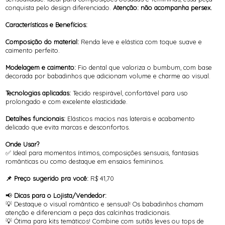
conquista pelo design diferenciado.
Atenção: não acompanha persex.
Características e Benefícios:
Composição do material:
Renda leve e elástica com toque suave e
caimento perfeito.
Modelagem e caimento:
Fio dental que valoriza o bumbum, com base
decorada por babadinhos que adicionam volume e charme ao visual.
Tecnologias aplicadas:
Tecido respirável, confortável para uso
prolongado e com excelente elasticidade.
Detalhes funcionais:
Elásticos macios nas laterais e acabamento
delicado que evita marcas e desconfortos.
Onde Usar?
✅ Ideal para momentos íntimos, composições sensuais, fantasias
românticas ou como destaque em ensaios femininos.
📌 Preço sugerido pra você:
R$ 41,70
📢
Dicas para o Lojista/Vendedor:
💡 Destaque o visual romântico e sensual! Os babadinhos chamam
atenção e diferenciam a peça das calcinhas tradicionais.
💡 Ótima para kits temáticos! Combine com sutiãs leves ou tops de