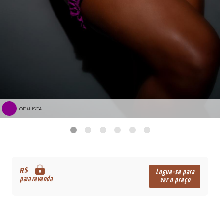
ODALISCA
R$
Logue-se para
para revenda
ver o preço