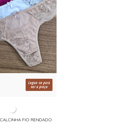
Logue-se para
ver o preço
T CALCINHA FIO RENDADO