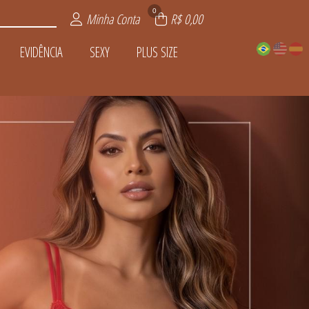
0
Minha Conta
R$ 0,00
EVIDÊNCIA
SEXY
PLUS SIZE
LVANIA
PIJAMAS
LSOS
TOS
AS
IA
ZE
DADES
NTOS