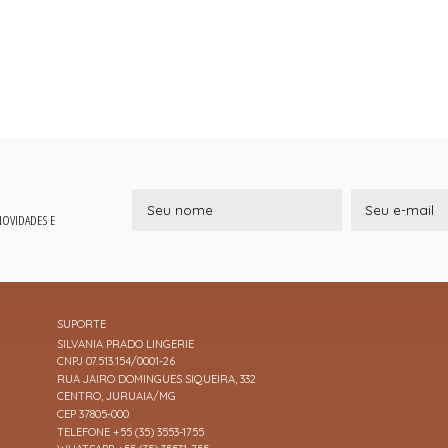
 NOVIDADES E
SUPORTE
SILVANIA PRADO LINGERIE
CNPJ 07.513.154/0001-26
RUA JAIRO DOMINGUES SIQUEIRA, 332
CENTRO, JURUAIA/MG
CEP 37805-000
TELEFONE +55 (35) 3553-1755