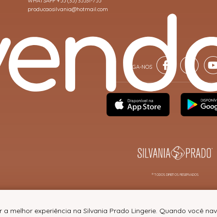
WHATSAPP +55 (35) 35531-755
producaosilvania@hotmail.com
® TODOS DIREITOS RESERVADOS
r a melhor experiência na Silvania Prado Lingerie. Quando você n