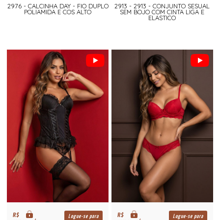
2976 - CALCINHA DAY - FIO DUPLO
2913 - 2913 - CONJUNTO SESUAL
POLIAMIDA E COS ALTO
SEM BOJO COM CINTA LIGA E
ELASTICO
R$
R$
Logue-se para
Logue-se para