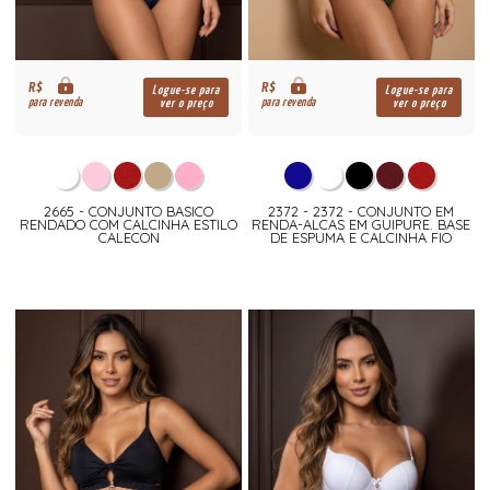
R$
R$
Logue-se para
Logue-se para
para revenda
para revenda
ver o preço
ver o preço
2665 - CONJUNTO BASICO
2372 - 2372 - CONJUNTO EM
RENDADO COM CALCINHA ESTILO
RENDA-ALCAS EM GUIPURE. BASE
CALECON
DE ESPUMA E CALCINHA FIO