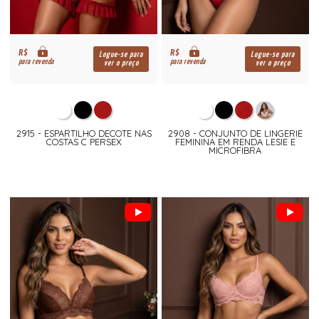
R$
R$
Logue-se para
Logue-se para
para revenda
para revenda
ver o preço
ver o preço
2915 - ESPARTILHO DECOTE NAS
2908 - CONJUNTO DE LINGERIE
COSTAS C PERSEX
FEMININA EM RENDA LESIE E
MICROFIBRA