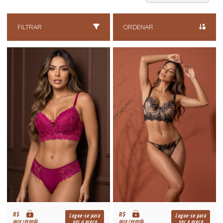
FILTRAR
ORDENAR
R$
R$
Logue-se para
Logue-se para
para revenda
para revenda
ver o preço
ver o preço