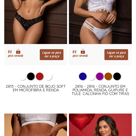
R$
R$
Logue-se para
Logue-se para
para revenda
para revenda
ver o preço
ver o preço
2813 - CONJUNTO DE BOJO SOFT
2816 - 2816 - CONJUNTO EM
EM MICROFIBRA E RENDA
POLIAMIDA, RENDA, GUIPURE E
TULE. CALCINHA FIO COM TIRAS