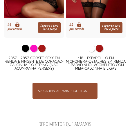
R$
R$
Logue-se para
Logue-se para
para revenda
para revenda
ver o preço
ver o preço
2857 - 2857-CORSET SEXY EM
418 - ESPARTILHO EM
RENDA E PINGENTE DE CORACAO-
MICROFIBRA-DETALHES EM RENDA
CALCINHA FIO STRING-(NAO
E BABADINHO- ACOMPLETO COM
ACOMPANHA PERSEXY)
MEIA-CALCINHA E LIGAS
CARREGAR MAIS PRODUTOS
DEPOIMENTOS QUE AMAMOS