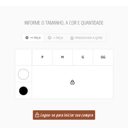
INFORME O TAMANHO, A COR E QUANTIDADE
+1 PEÇA
-1 PEÇA
PREENCHER A QTDE
P
M
G
GG
Logue-se para iniciar sua compra