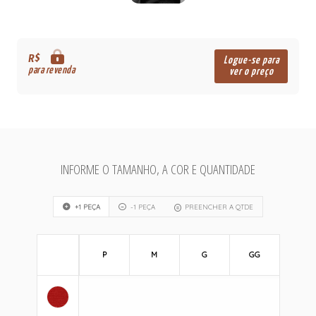
R$
Logue-se para
para revenda
ver o preço
INFORME O TAMANHO, A COR E QUANTIDADE
+1 PEÇA
-1 PEÇA
PREENCHER A QTDE
P
M
G
GG