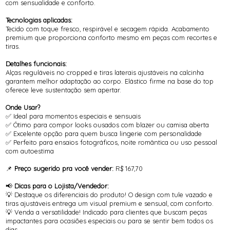
com sensualidade e conforto.
Tecnologias aplicadas:
Tecido com toque fresco, respirável e secagem rápida. Acabamento
premium que proporciona conforto mesmo em peças com recortes e
tiras.
Detalhes funcionais:
Alças reguláveis no cropped e tiras laterais ajustáveis na calcinha
garantem melhor adaptação ao corpo. Elástico firme na base do top
oferece leve sustentação sem apertar.
Onde Usar?
✅ Ideal para momentos especiais e sensuais
✅ Ótimo para compor looks ousados com blazer ou camisa aberta
✅ Excelente opção para quem busca lingerie com personalidade
✅ Perfeito para ensaios fotográficos, noite romântica ou uso pessoal
com autoestima
📌
Preço sugerido pra você vender:
R$ 167,70
📢
Dicas para o Lojista/Vendedor:
💡 Destaque os diferenciais do produto! O design com tule vazado e
tiras ajustáveis entrega um visual premium e sensual, com conforto.
💡 Venda a versatilidade! Indicado para clientes que buscam peças
impactantes para ocasiões especiais ou para se sentir bem todos os
dias.