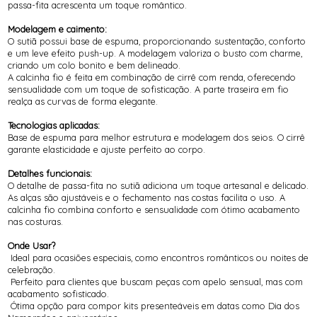
passa-fita acrescenta um toque romântico.
Modelagem e caimento:
O sutiã possui base de espuma, proporcionando sustentação, conforto
e um leve efeito push-up. A modelagem valoriza o busto com charme,
criando um colo bonito e bem delineado.
A calcinha fio é feita em combinação de cirrê com renda, oferecendo
sensualidade com um toque de sofisticação. A parte traseira em fio
realça as curvas de forma elegante.
Tecnologias aplicadas:
Base de espuma para melhor estrutura e modelagem dos seios. O cirrê
garante elasticidade e ajuste perfeito ao corpo.
Detalhes funcionais:
O detalhe de passa-fita no sutiã adiciona um toque artesanal e delicado.
As alças são ajustáveis e o fechamento nas costas facilita o uso. A
calcinha fio combina conforto e sensualidade com ótimo acabamento
nas costuras.
Onde Usar?
Ideal para ocasiões especiais, como encontros românticos ou noites de
celebração.
Perfeito para clientes que buscam peças com apelo sensual, mas com
acabamento sofisticado.
Ótima opção para compor kits presenteáveis em datas como Dia dos