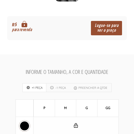
R$
Logue-se para
para revenda
ver o preço
INFORME O TAMANHO, A COR E QUANTIDADE
+1 PEÇA
-1 PEÇA
PREENCHER A QTDE
P
M
G
GG