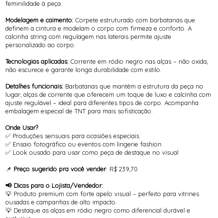
feminilidade à peça.
Modelagem e caimento:
Corpete estruturado com barbatanas que
definem a cintura e modelam o corpo com firmeza e conforto. A
calcinha string com regulagem nas laterais permite ajuste
personalizado ao corpo.
Tecnologias aplicadas:
Corrente em ródio negro nas alças – não oxida,
não escurece e garante longa durabilidade com estilo.
Detalhes funcionais:
Barbatanas que mantêm a estrutura da peça no
lugar, alças de corrente que oferecem um toque de luxo e calcinha com
ajuste regulável – ideal para diferentes tipos de corpo. Acompanha
embalagem especial de TNT para mais sofisticação.
Onde Usar?
✅ Produções sensuais para ocasiões especiais
✅ Ensaio fotográfico ou eventos com lingerie fashion
✅ Look ousado para usar como peça de destaque no visual
📌
Preço sugerido pra você vender
: R$ 239,70
📢 Dicas para o Lojista/Vendedor:
💡 Produto premium com forte apelo visual – perfeito para vitrines
ousadas e campanhas de alto impacto.
💡 Destaque as alças em ródio negro como diferencial durável e