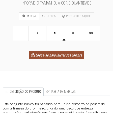
INFORME O TAMANHO, A COR E QUANTIDADE
+1 PEÇA
-1 PEÇA
PREENCHER A QTDE
P
M
G
GG
Logue-se para iniciar sua compra
DESCRIÇÃO DO PRODUTO
TABELA DE MEDIDAS
Este conjunto básico foi pensado para unir o conforto da poliamida
com a firmeza do aro inteiro, criando uma peça que entrega
sustentação e valorização das formas na medida certa. A escolha ideal