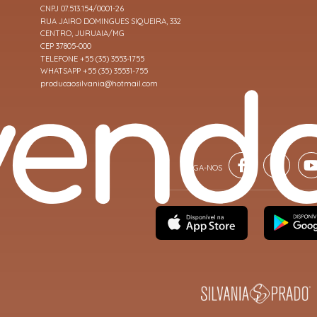
CNPJ 07.513.154/0001-26
RUA JAIRO DOMINGUES SIQUEIRA, 332
CENTRO, JURUAIA/MG
CEP 37805-000
TELEFONE +55 (35) 3553-1755
WHATSAPP +55 (35) 35531-755
producaosilvania@hotmail.com