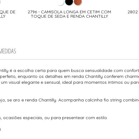
OQUE DE
2796 - CAMISOLA LONGA EM CETIM COM
2802
LLY
TOQUE DE SEDA E RENDA CHANTILLY
 MEDIDAS
lly é a escolha certa para quem busca sensualidade com conforto
perfeito, enquanto os detalhes em renda Chantilly conferem char
m um visual elegante e sensual, ideal para momentos íntimos ou p
o, se aro e renda Chantilly. Acompanha calcinha fio string combi
s, ocasiões especiais, ou para presentear com estilo.
0