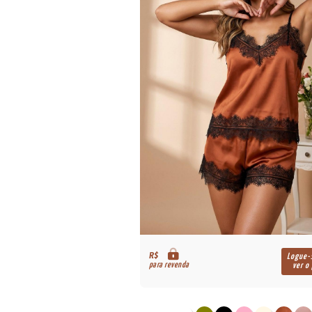
R$
Logue-
para revenda
ver o