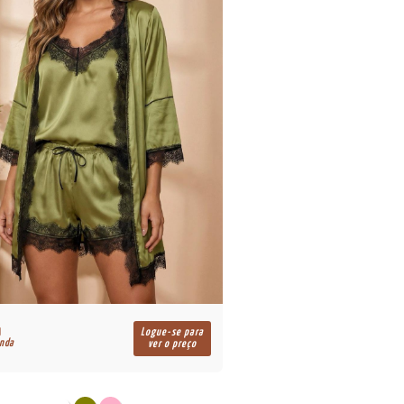
Logue-se para
enda
ver o preço