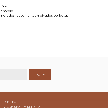
egância.
et médio.
namorados, casamentos/noivados ou festas
EU QUERO
COMPRAS
SEJA UMA REVENDEDORA