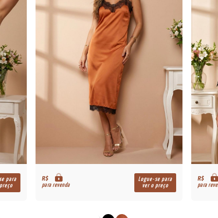
R$
R$
se para
Logue-se para
para revenda
para rev
 preço
ver o preço