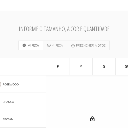
INFORME O TAMANHO, A COR E QUANTIDADE
+1 PEÇA
-1 PEÇA
PREENCHER A QTDE
P
M
G
G
ROSEWOOD
BRANCO
BROWN