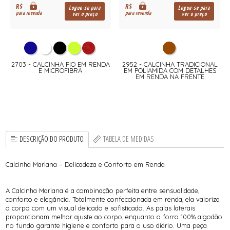
R$
R$
Logue-se para
Logue-se para
para revenda
para revenda
ver o preço
ver o preço
2703 - CALCINHA FIO EM RENDA
2952 - CALCINHA TRADICIONAL
E MICROFIBRA
EM POLIAMIDA COM DETALHES
EM RENDA NA FRENTE
DESCRIÇÃO DO PRODUTO
TABELA DE MEDIDAS
Calcinha Mariana – Delicadeza e Conforto em Renda
A Calcinha Mariana é a combinação perfeita entre sensualidade,
conforto e elegância. Totalmente confeccionada em renda, ela valoriza
o corpo com um visual delicado e sofisticado. As palas laterais
proporcionam melhor ajuste ao corpo, enquanto o forro 100% algodão
no fundo garante higiene e conforto para o uso diário. Uma peça