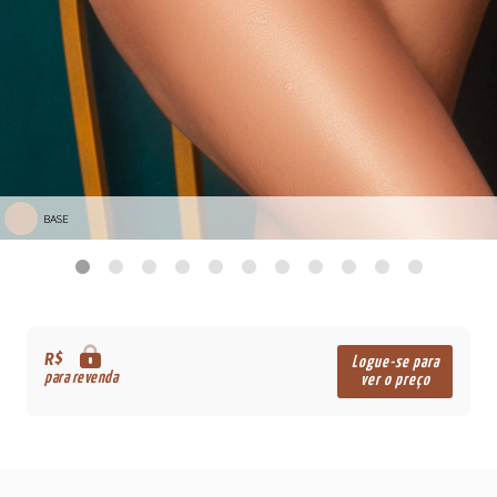
BASE
R$
Logue-se para
para revenda
ver o preço