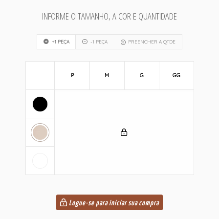
INFORME O TAMANHO, A COR E QUANTIDADE
+1 PEÇA
-1 PEÇA
PREENCHER A QTDE
P
M
G
GG
Logue-se para iniciar sua compra