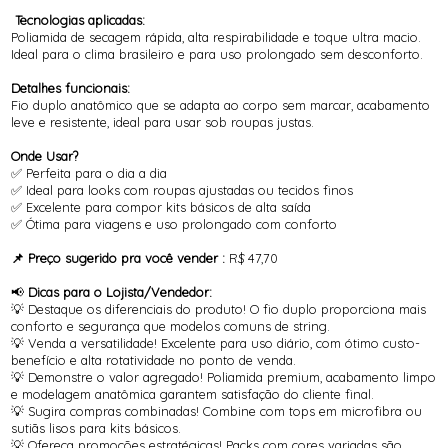
Tecnologias aplicadas:
Poliamida de secagem rápida, alta respirabilidade e toque ultra macio.
Ideal para o clima brasileiro e para uso prolongado sem desconforto.
Detalhes funcionais:
Fio duplo anatômico que se adapta ao corpo sem marcar, acabamento
leve e resistente, ideal para usar sob roupas justas.
Onde Usar?
✅ Perfeita para o dia a dia
✅ Ideal para looks com roupas ajustadas ou tecidos finos
✅ Excelente para compor kits básicos de alta saída
✅ Ótima para viagens e uso prolongado com conforto
📌 Preço sugerido pra você vender :
R$ 47,70
📢
Dicas para o Lojista/Vendedor:
💡 Destaque os diferenciais do produto! O fio duplo proporciona mais
conforto e segurança que modelos comuns de string.
💡 Venda a versatilidade! Excelente para uso diário, com ótimo custo-
benefício e alta rotatividade no ponto de venda.
💡 Demonstre o valor agregado! Poliamida premium, acabamento limpo
e modelagem anatômica garantem satisfação do cliente final.
💡 Sugira compras combinadas! Combine com tops em microfibra ou
sutiãs lisos para kits básicos.
💡 Ofereça promoções estratégicas! Packs com cores variadas são