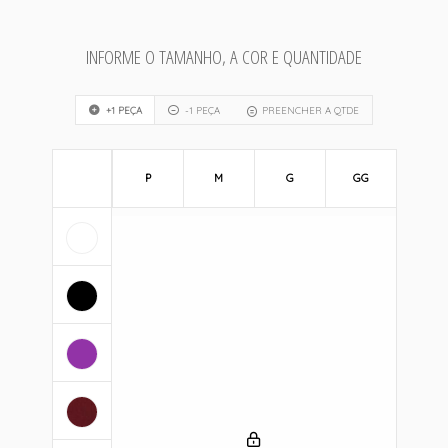
INFORME O TAMANHO, A COR E QUANTIDADE
+1 PEÇA
-1 PEÇA
PREENCHER A QTDE
P
M
G
GG