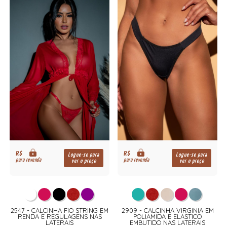
R$
R$
Logue-se para
Logue-se para
para revenda
para revenda
ver o preço
ver o preço
2547 - CALCINHA FIO STRING EM
2909 - CALCINHA VIRGINIA EM
RENDA E REGULAGENS NAS
POLIAMIDA E ELASTICO
LATERAIS
EMBUTIDO NAS LATERAIS