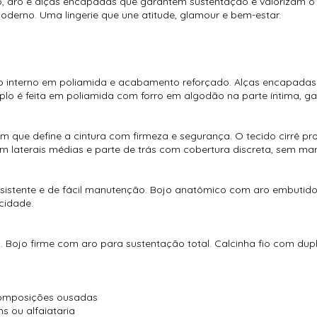
 aro e alças encapadas que garantem sustentação e valorizam o b
derno. Uma lingerie que une atitude, glamour e bem-estar.
rro interno em poliamida e acabamento reforçado. Alças encapada
 duplo é feita em poliamida com forro em algodão na parte íntima, 
m que define a cintura com firmeza e segurança. O tecido cirrê 
em laterais médias e parte de trás com cobertura discreta, sem mar
o resistente e de fácil manutenção. Bojo anatômico com aro embutid
cidade.
. Bojo firme com aro para sustentação total. Calcinha fio com d
 composições ousadas
s ou alfaiataria