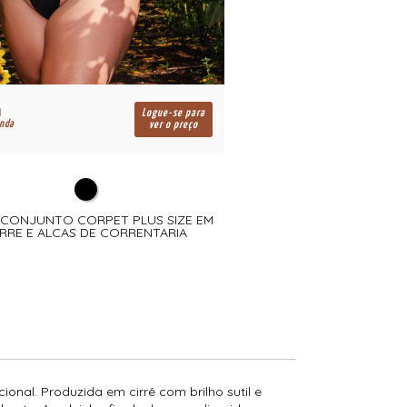
R$
Logue-se para
enda
para revenda
ver o preço
- CONJUNTO CORPET PLUS SIZE EM
2734 - 2734 - CONJUNTO 
IRRE E ALCAS DE CORRENTARIA
COM ALCAS ROLOT
onal. Produzida em cirrê com brilho sutil e