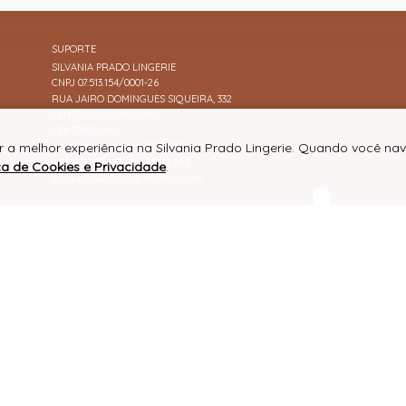
SUPORTE
SILVANIA PRADO LINGERIE
CNPJ 07.513.154/0001-26
RUA JAIRO DOMINGUES SIQUEIRA, 332
CENTRO, JURUAIA/MG
CEP 37805-000
r a melhor experiência na Silvania Prado Lingerie. Quando você n
TELEFONE +55 (35) 3553-1755
WHATSAPP +55 (35) 35531-755
ica de Cookies e Privacidade
.
producaosilvania@hotmail.com