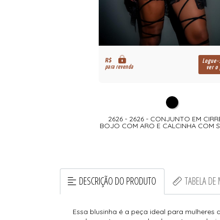
R$
Logue-se para
Logue-
para revenda
ver o preço
ver o
ONJUNTO EM CIRRE E RENDA
2626 - 2626 - CONJUNTO EM CIRR
AS ROLOTE DUPLAS
BOJO COM ARO E CALCINHA COM 
DESCRIÇÃO DO PRODUTO
TABELA DE
Essa blusinha é a peça ideal para mulheres 