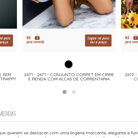
R$
R$
se para
Logue-se para
para revenda
para rev
 preço
ver o preço
E SEM
2671 - 2671 - CONJUNTO CORPET EM CIRRE
2672 
STRAPPY
E RENDA COM ALCAS DE CORRENTARIA
C
 MEDIDAS
que querem se destacar com uma lingerie marcante, elegante e funci