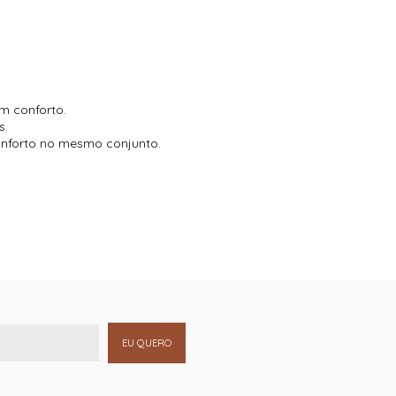
m conforto.
s.
conforto no mesmo conjunto.
EU QUERO