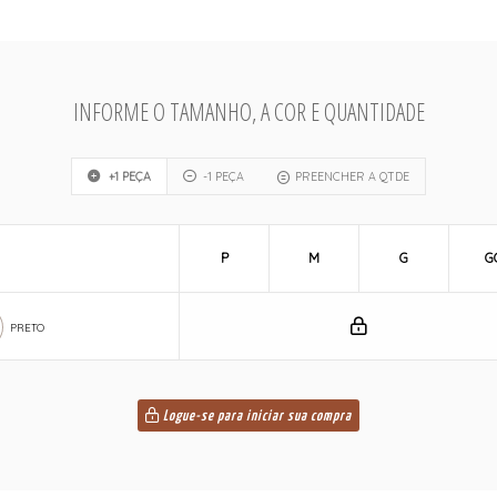
INFORME O TAMANHO, A COR E QUANTIDADE
+1 PEÇA
-1 PEÇA
PREENCHER A QTDE
P
M
G
G
PRETO
Logue-se para iniciar sua compra