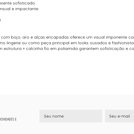
esente sofisticado
nsual e impactante
0
rê com bojo, aro e alças encapadas oferece um visual imponente co
mo lingerie ou como peça principal em looks ousados e fashionista
m estrutura + calcinha fio em poliamida garantem sofisticação e 
 NOVIDADES E