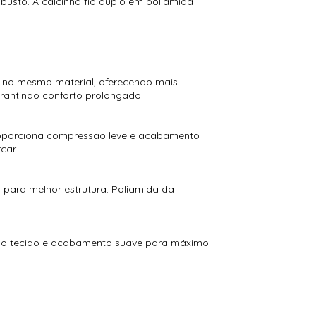
usto. A calcinha fio duplo em poliamida
s no mesmo material, oferecendo mais
garantindo conforto prolongado.
proporciona compressão leve e acabamento
car.
o para melhor estrutura. Poliamida da
uplo tecido e acabamento suave para máximo