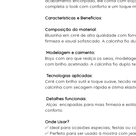
acabamento encorpado, ele conta com bojo,
completa o look com conforto e um toque mo
Características e Benefícios:
Composição do material:
Blusinha em cirrê de alta qualidade com fo
firmeza e visual sofisticado. A calcinha fio
Modelagem e caimento:
Bojo com aro que realça os seios, modelage
com brilho acetinado. A calcinha fio duplo t
Tecnologias aplicadas:
Cirrê com brilho sutil e toque suave, tecid
calcinha com secagem rápida e ótima elasti
Detalhes funcionais:
Alças encapadas para mais firmeza e estilo
conforto.
Onde Usar?
✅ Ideal para ocasiões especiais, festas ou
✅ Perfeito para ser usado à mostra com jean