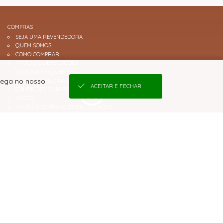
COMPRAS
SEJA UMA REVENDEDORA
QUEM SOMOS
COMO COMPRAR
TROCAS E DEVOLUÇÕES
DÚVIDAS FREQUENTES
avega no nosso
TABELA DE MEDIDAS
ACEITAR E FECHAR
CONDIÇÕES DE PARCELAMENTO
AVISOS
POLÍTICA DE PRIVACIDADE DE DADOS