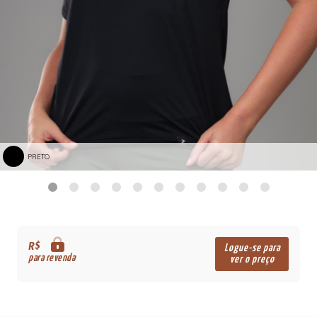
PRETO
R$
Logue-se para
para revenda
ver o preço