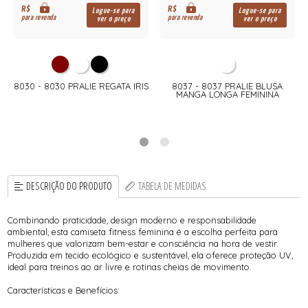
R$
R$
Logue-se para
Logue-se para
para revenda
para revenda
ver o preço
ver o preço
8030 - 8030 PRALIE REGATA IRIS
8037 - 8037 PRALIE BLUSA
MANGA LONGA FEMININA
DESCRIÇÃO DO PRODUTO
TABELA DE MEDIDAS
Combinando praticidade, design moderno e responsabilidade
ambiental, esta camiseta fitness feminina é a escolha perfeita para
mulheres que valorizam bem-estar e consciência na hora de vestir.
Produzida em tecido ecológico e sustentável, ela oferece proteção UV,
ideal para treinos ao ar livre e rotinas cheias de movimento.
Características e Benefícios: