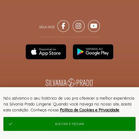
® TODOS DIREITOS RESERVADOS
Nós salvamos o seu histórico de uso pra oferecer a melhor experiência
na Silvania Prado Lingerie. Quando você navega no nosso site, aceita
esta condição. Conheça nossa
Política de Cookies e Privacidade
.
SITE 100% SEGURO
PLATAFORMA B2B
ACEITAR E FECHAR