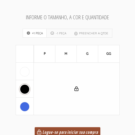
INFORME O TAMANHO, A COR E QUANTIDADE
+1 PEÇA
-1 PEÇA
PREENCHER A QTDE
P
M
G
GG
Logue-se para iniciar sua compra