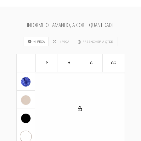
INFORME O TAMANHO, A COR E QUANTIDADE
+1 PEÇA
-1 PEÇA
PREENCHER A QTDE
P
M
G
GG