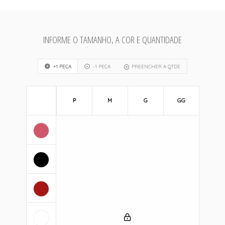
INFORME O TAMANHO, A COR E QUANTIDADE
+1 PEÇA
-1 PEÇA
PREENCHER A QTDE
P
M
G
GG