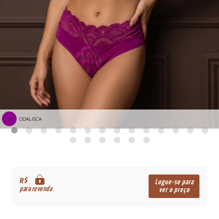
ODALISCA
R$
Logue-se para
para revenda
ver o preço